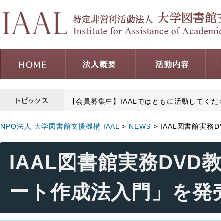
【会員募集中】IAALではともに活動してく
NPO法人 大学図書館支援機構 IAAL
>
NEWS
> IAAL図書館実
IAAL図書館実務DV
ート作成法入門」を発